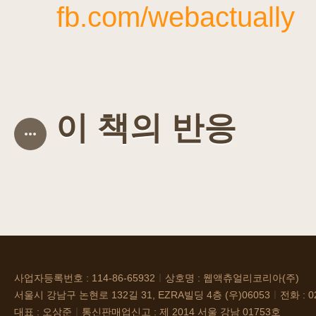
fb.com/webactually
이 책의 반응
사업자등록번호 : 114-86-65932
ㅣ
상호명 : 웹액츄얼리코리아(주)
서울시 강남구 논현로 132길 31, EZRA빌딩 4층 (우)06053
ㅣ
전화 : 0
대표 : 오상준
ㅣ
통신판매업신고 : 제 2014 서울 강남 01753호