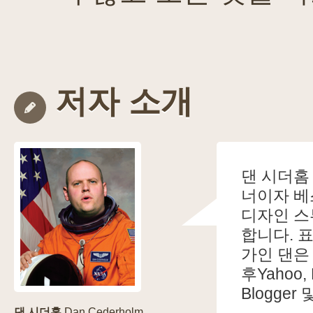
저자 소개
댄 시더홈
너이자 베
디자인 스
합니다. 
가인 댄은 
후Yahoo,
Blogge
댄 시더홈
Dan Cederholm