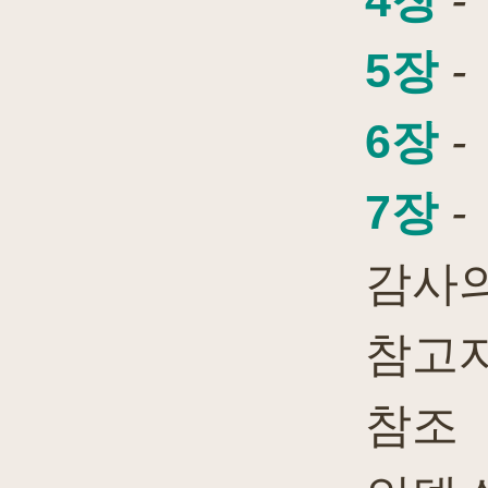
4장
-
5장
-
6장
-
7장
-
감사의
참고
참조