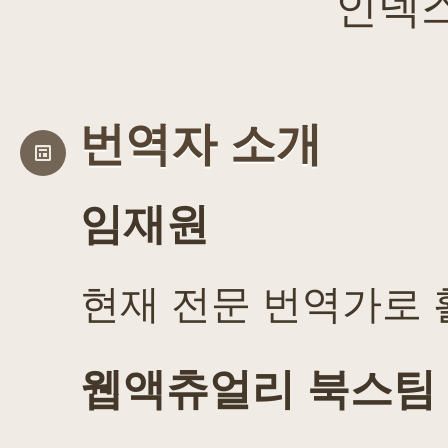
인덱
번역자 소개
임재원
현재 전문 번역가로 
웹액츄얼리 북스팀